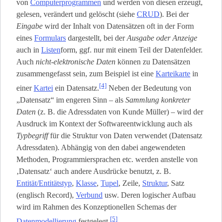
von
Computerprogrammen
und werden von diesen erzeugt,
gelesen, verändert und gelöscht (siehe
CRUD
). Bei der
Eingabe
wird der Inhalt von Datensätzen oft in der Form
eines
Formulars
dargestellt, bei der
Ausgabe oder Anzeige
auch in
Listen
­form, ggf. nur mit einem Teil der Datenfelder.
Auch
nicht-elektronische Daten
können zu Datensätzen
zusammengefasst sein, zum Beispiel ist eine
Karteikarte
in
[4]
einer
Kartei
ein Datensatz.
Neben der Bedeutung von
„Datensatz“ im engeren Sinn – als
Sammlung konkreter
Daten
(z. B. die Adressdaten von Kunde Müller) – wird der
Ausdruck im Kontext der Softwareentwicklung auch als
Typbegriff
für die Struktur von Daten verwendet (Datensatz
Adressdaten). Abhängig von den dabei angewendeten
Methoden, Programmiersprachen etc. werden anstelle von
‚Datensatz‘ auch andere Ausdrücke benutzt, z. B.
Entität/Entitätstyp
,
Klasse
,
Tupel
, Zeile,
Struktur
, Satz
(englisch Record),
Verbund
usw. Deren logischer Aufbau
wird im Rahmen des Konzeptionellen Schemas der
[5]
Datenmodellierung
festgelegt.