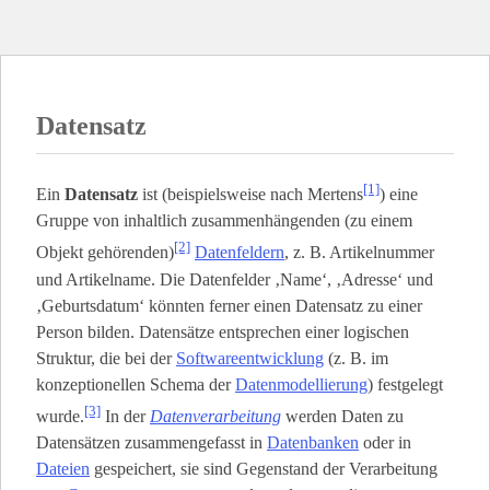
Datensatz
[1]
Ein
Datensatz
ist (beispielsweise nach Mertens
) eine
Gruppe von inhaltlich zusammenhängenden (zu einem
[2]
Objekt gehörenden)
Datenfeldern
, z. B. Artikelnummer
und Artikelname. Die Datenfelder ‚Name‘, ‚Adresse‘ und
‚Geburtsdatum‘ könnten ferner einen Datensatz zu einer
Person bilden. Datensätze entsprechen einer logischen
Struktur, die bei der
Softwareentwicklung
(z. B. im
konzeptionellen Schema der
Datenmodellierung
) festgelegt
[3]
wurde.
In der
Datenverarbeitung
werden Daten zu
Datensätzen zusammengefasst in
Datenbanken
oder in
Dateien
gespeichert, sie sind Gegenstand der Verarbeitung