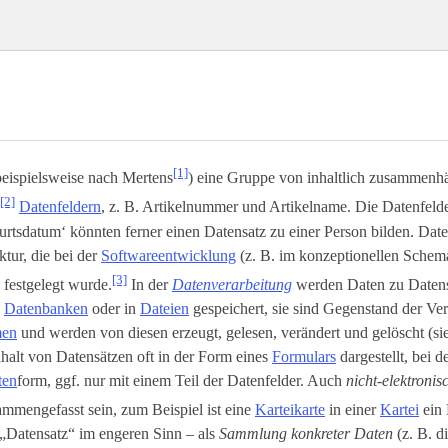
[1]
beispielsweise nach Mertens
) eine Gruppe von inhaltlich zusammenh
[2]
Datenfeldern
, z. B. Artikelnummer und Artikelname. Die Datenfeld
rtsdatum‘ könnten ferner einen Datensatz zu einer Person bilden. Dat
ktur, die bei der
Softwareentwicklung
(z. B. im konzeptionellen Schem
[3]
) festgelegt wurde.
In der
Datenverarbeitung
werden Daten zu Daten
n
Datenbanken
oder in
Dateien
gespeichert, sie sind Gegenstand der Ve
men
und werden von diesen erzeugt, gelesen, verändert und gelöscht (s
halt von Datensätzen oft in der Form eines
Formulars
dargestellt, bei d
ten
­form, ggf. nur mit einem Teil der Datenfelder. Auch
nicht-elektroni
mmengefasst sein, zum Beispiel ist eine
Karteikarte
in einer
Kartei
ein 
„Datensatz“ im engeren Sinn – als
Sammlung konkreter Daten
(z. B. d