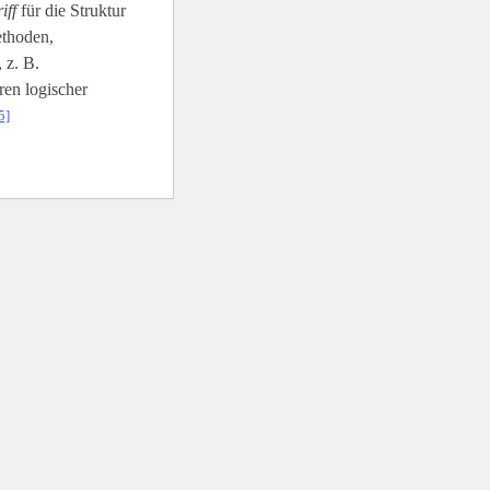
iff
für die Struktur
ethoden,
 z. B.
en logischer
5]