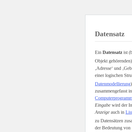
Datensatz
Ein
Datensatz
ist (
Objekt gehörenden)
‚Adresse‘ und ‚Gebu
einer logischen Stru
Datenmodellierung
zusammengefasst i
Computerprogram
Eingabe
wird der In
Anzeige
auch in
Lis
zu Datensätzen zusa
der Bedeutung von 