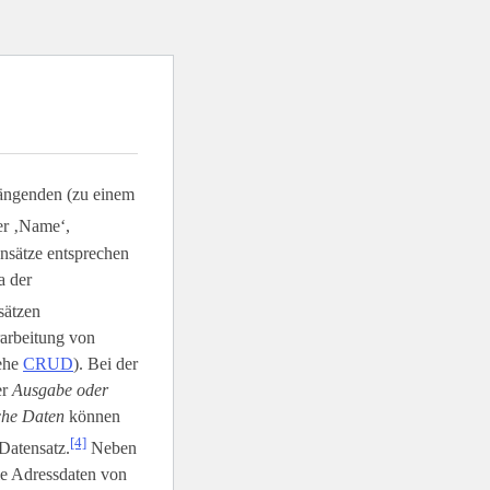
ängenden (zu einem
er ‚Name‘,
ensätze entsprechen
a der
sätzen
rarbeitung von
iehe
CRUD
). Bei der
er
Ausgabe oder
sche Daten
können
[4]
Datensatz.
Neben
ie Adressdaten von