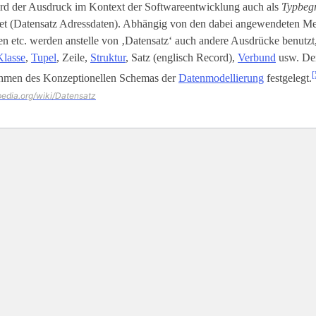
rd der Ausdruck im Kontext der Softwareentwicklung auch als
Typbegr
t (Datensatz Adressdaten). Abhängig von den dabei angewendeten M
 etc. werden anstelle von ‚Datensatz‘ auch andere Ausdrücke benutzt,
Klasse
,
Tupel
, Zeile,
Struktur
, Satz (englisch Record),
Verbund
usw. Der
[
hmen des Konzeptionellen Schemas der
Datenmodellierung
festgelegt.
ipedia.org/wiki/Datensatz