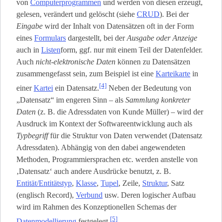
von
Computerprogrammen
und werden von diesen erzeugt,
gelesen, verändert und gelöscht (siehe
CRUD
). Bei der
Eingabe
wird der Inhalt von Datensätzen oft in der Form
eines
Formulars
dargestellt, bei der
Ausgabe oder Anzeige
auch in
Listen
­form, ggf. nur mit einem Teil der Datenfelder.
Auch
nicht-elektronische Daten
können zu Datensätzen
zusammengefasst sein, zum Beispiel ist eine
Karteikarte
in
[4]
einer
Kartei
ein Datensatz.
Neben der Bedeutung von
„Datensatz“ im engeren Sinn – als
Sammlung konkreter
Daten
(z. B. die Adressdaten von Kunde Müller) – wird der
Ausdruck im Kontext der Softwareentwicklung auch als
Typbegriff
für die Struktur von Daten verwendet (Datensatz
Adressdaten). Abhängig von den dabei angewendeten
Methoden, Programmiersprachen etc. werden anstelle von
‚Datensatz‘ auch andere Ausdrücke benutzt, z. B.
Entität/Entitätstyp
,
Klasse
,
Tupel
, Zeile,
Struktur
, Satz
(englisch Record),
Verbund
usw. Deren logischer Aufbau
wird im Rahmen des Konzeptionellen Schemas der
[5]
Datenmodellierung
festgelegt.