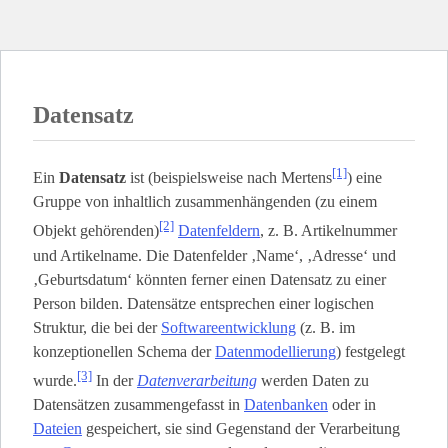
Datensatz
[1]
Ein
Datensatz
ist (beispielsweise nach Mertens
) eine
Gruppe von inhaltlich zusammenhängenden (zu einem
[2]
Objekt gehörenden)
Datenfeldern
, z. B. Artikelnummer
und Artikelname. Die Datenfelder ‚Name‘, ‚Adresse‘ und
‚Geburtsdatum‘ könnten ferner einen Datensatz zu einer
Person bilden. Datensätze entsprechen einer logischen
Struktur, die bei der
Softwareentwicklung
(z. B. im
konzeptionellen Schema der
Datenmodellierung
) festgelegt
[3]
wurde.
In der
Datenverarbeitung
werden Daten zu
Datensätzen zusammengefasst in
Datenbanken
oder in
Dateien
gespeichert, sie sind Gegenstand der Verarbeitung