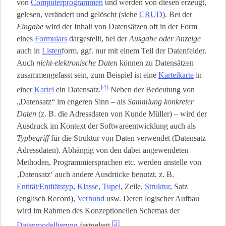
von
Computerprogrammen
und werden von diesen erzeugt,
gelesen, verändert und gelöscht (siehe
CRUD
). Bei der
Eingabe
wird der Inhalt von Datensätzen oft in der Form
eines
Formulars
dargestellt, bei der
Ausgabe oder Anzeige
auch in
Listen
­form, ggf. nur mit einem Teil der Datenfelder.
Auch
nicht-elektronische Daten
können zu Datensätzen
zusammengefasst sein, zum Beispiel ist eine
Karteikarte
in
[4]
einer
Kartei
ein Datensatz.
Neben der Bedeutung von
„Datensatz“ im engeren Sinn – als
Sammlung konkreter
Daten
(z. B. die Adressdaten von Kunde Müller) – wird der
Ausdruck im Kontext der Softwareentwicklung auch als
Typbegriff
für die Struktur von Daten verwendet (Datensatz
Adressdaten). Abhängig von den dabei angewendeten
Methoden, Programmiersprachen etc. werden anstelle von
‚Datensatz‘ auch andere Ausdrücke benutzt, z. B.
Entität/Entitätstyp
,
Klasse
,
Tupel
, Zeile,
Struktur
, Satz
(englisch Record),
Verbund
usw. Deren logischer Aufbau
wird im Rahmen des Konzeptionellen Schemas der
[5]
Datenmodellierung
festgelegt.