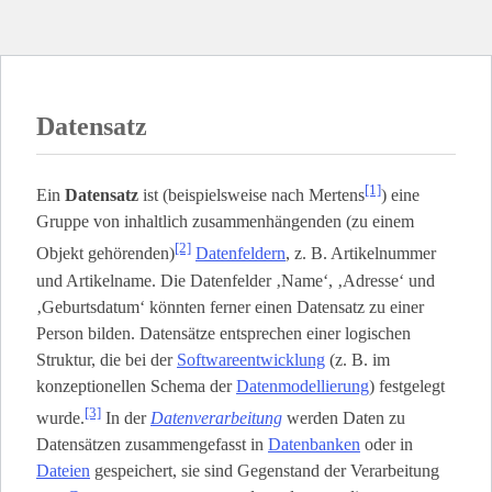
Datensatz
[1]
Ein
Datensatz
ist (beispielsweise nach Mertens
) eine
Gruppe von inhaltlich zusammenhängenden (zu einem
[2]
Objekt gehörenden)
Datenfeldern
, z. B. Artikelnummer
und Artikelname. Die Datenfelder ‚Name‘, ‚Adresse‘ und
‚Geburtsdatum‘ könnten ferner einen Datensatz zu einer
Person bilden. Datensätze entsprechen einer logischen
Struktur, die bei der
Softwareentwicklung
(z. B. im
konzeptionellen Schema der
Datenmodellierung
) festgelegt
[3]
wurde.
In der
Datenverarbeitung
werden Daten zu
Datensätzen zusammengefasst in
Datenbanken
oder in
Dateien
gespeichert, sie sind Gegenstand der Verarbeitung