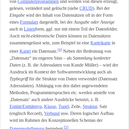
von
Computerprogrammen
und werden von diesen erzeugt,
gelesen, verändert und gelöscht (siehe
CRUD
). Bei der
Eingabe
wird der Inhalt von Datensätzen oft in der Form
eines
Formulars
dargestellt, bei der
Ausgabe oder Anzeige
auch in
Listen
­form, ggf. nur mit einem Teil der Datenfelder.
Auch
nicht-elektronische Daten
können zu Datensätzen
zusammengefasst sein, zum Beispiel ist eine
Karteikarte
in
[4]
einer
Kartei
ein Datensatz.
Neben der Bedeutung von
„Datensatz“ im engeren Sinn – als
Sammlung konkreter
Daten
(z. B. die Adressdaten von Kunde Müller) – wird der
Ausdruck im Kontext der Softwareentwicklung auch als
Typbegriff
für die Struktur von Daten verwendet (Datensatz
Adressdaten). Abhängig von den dabei angewendeten
Methoden, Programmiersprachen etc. werden anstelle von
‚Datensatz‘ auch andere Ausdrücke benutzt, z. B.
Entität/Entitätstyp
,
Klasse
,
Tupel
, Zeile,
Struktur
, Satz
(englisch Record),
Verbund
usw. Deren logischer Aufbau
wird im Rahmen des Konzeptionellen Schemas der
[5]
Datenmodellierung
festgelegt.