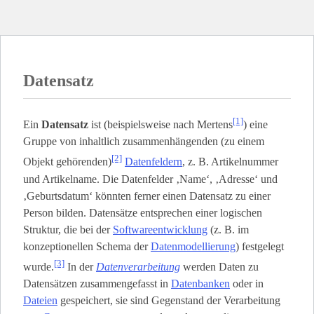
Datensatz
[1]
Ein
Datensatz
ist (beispielsweise nach Mertens
) eine
Gruppe von inhaltlich zusammenhängenden (zu einem
[2]
Objekt gehörenden)
Datenfeldern
, z. B. Artikelnummer
und Artikelname. Die Datenfelder ‚Name‘, ‚Adresse‘ und
‚Geburtsdatum‘ könnten ferner einen Datensatz zu einer
Person bilden. Datensätze entsprechen einer logischen
Struktur, die bei der
Softwareentwicklung
(z. B. im
konzeptionellen Schema der
Datenmodellierung
) festgelegt
[3]
wurde.
In der
Datenverarbeitung
werden Daten zu
Datensätzen zusammengefasst in
Datenbanken
oder in
Dateien
gespeichert, sie sind Gegenstand der Verarbeitung