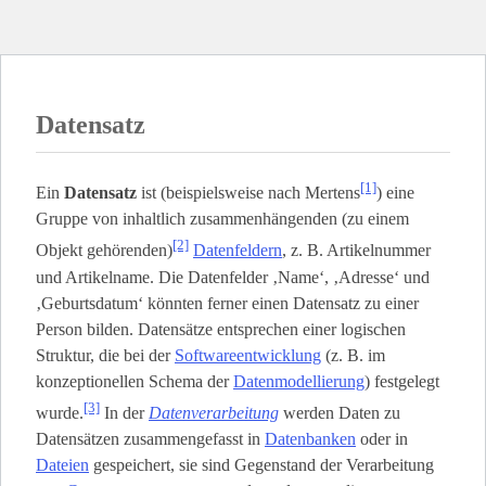
Datensatz
[1]
Ein
Datensatz
ist (beispielsweise nach Mertens
) eine
Gruppe von inhaltlich zusammenhängenden (zu einem
[2]
Objekt gehörenden)
Datenfeldern
, z. B. Artikelnummer
und Artikelname. Die Datenfelder ‚Name‘, ‚Adresse‘ und
‚Geburtsdatum‘ könnten ferner einen Datensatz zu einer
Person bilden. Datensätze entsprechen einer logischen
Struktur, die bei der
Softwareentwicklung
(z. B. im
konzeptionellen Schema der
Datenmodellierung
) festgelegt
[3]
wurde.
In der
Datenverarbeitung
werden Daten zu
Datensätzen zusammengefasst in
Datenbanken
oder in
Dateien
gespeichert, sie sind Gegenstand der Verarbeitung