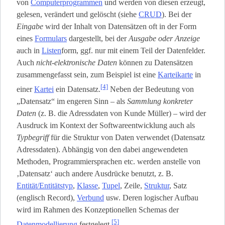
von
Computerprogrammen
und werden von diesen erzeugt,
gelesen, verändert und gelöscht (siehe
CRUD
). Bei der
Eingabe
wird der Inhalt von Datensätzen oft in der Form
eines
Formulars
dargestellt, bei der
Ausgabe oder Anzeige
auch in
Listen
­form, ggf. nur mit einem Teil der Datenfelder.
Auch
nicht-elektronische Daten
können zu Datensätzen
zusammengefasst sein, zum Beispiel ist eine
Karteikarte
in
[4]
einer
Kartei
ein Datensatz.
Neben der Bedeutung von
„Datensatz“ im engeren Sinn – als
Sammlung konkreter
Daten
(z. B. die Adressdaten von Kunde Müller) – wird der
Ausdruck im Kontext der Softwareentwicklung auch als
Typbegriff
für die Struktur von Daten verwendet (Datensatz
Adressdaten). Abhängig von den dabei angewendeten
Methoden, Programmiersprachen etc. werden anstelle von
‚Datensatz‘ auch andere Ausdrücke benutzt, z. B.
Entität/Entitätstyp
,
Klasse
,
Tupel
, Zeile,
Struktur
, Satz
(englisch Record),
Verbund
usw. Deren logischer Aufbau
wird im Rahmen des Konzeptionellen Schemas der
[5]
Datenmodellierung
festgelegt.