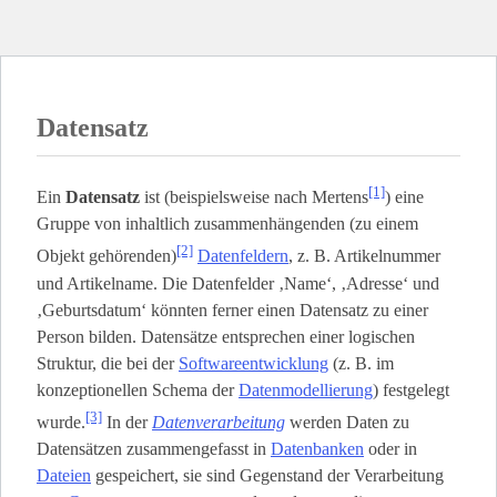
Datensatz
[1]
Ein
Datensatz
ist (beispielsweise nach Mertens
) eine
Gruppe von inhaltlich zusammenhängenden (zu einem
[2]
Objekt gehörenden)
Datenfeldern
, z. B. Artikelnummer
und Artikelname. Die Datenfelder ‚Name‘, ‚Adresse‘ und
‚Geburtsdatum‘ könnten ferner einen Datensatz zu einer
Person bilden. Datensätze entsprechen einer logischen
Struktur, die bei der
Softwareentwicklung
(z. B. im
konzeptionellen Schema der
Datenmodellierung
) festgelegt
[3]
wurde.
In der
Datenverarbeitung
werden Daten zu
Datensätzen zusammengefasst in
Datenbanken
oder in
Dateien
gespeichert, sie sind Gegenstand der Verarbeitung