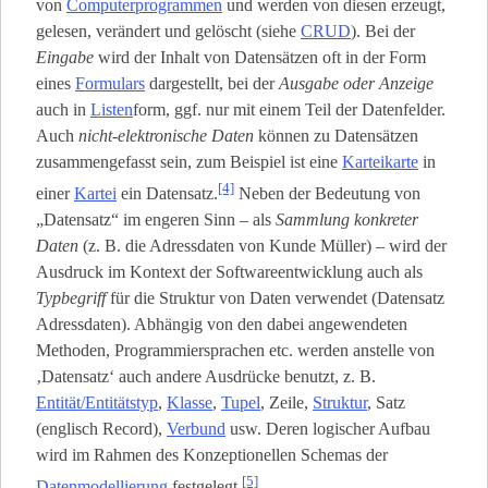
von
Computerprogrammen
und werden von diesen erzeugt,
gelesen, verändert und gelöscht (siehe
CRUD
). Bei der
Eingabe
wird der Inhalt von Datensätzen oft in der Form
eines
Formulars
dargestellt, bei der
Ausgabe oder Anzeige
auch in
Listen
­form, ggf. nur mit einem Teil der Datenfelder.
Auch
nicht-elektronische Daten
können zu Datensätzen
zusammengefasst sein, zum Beispiel ist eine
Karteikarte
in
[4]
einer
Kartei
ein Datensatz.
Neben der Bedeutung von
„Datensatz“ im engeren Sinn – als
Sammlung konkreter
Daten
(z. B. die Adressdaten von Kunde Müller) – wird der
Ausdruck im Kontext der Softwareentwicklung auch als
Typbegriff
für die Struktur von Daten verwendet (Datensatz
Adressdaten). Abhängig von den dabei angewendeten
Methoden, Programmiersprachen etc. werden anstelle von
‚Datensatz‘ auch andere Ausdrücke benutzt, z. B.
Entität/Entitätstyp
,
Klasse
,
Tupel
, Zeile,
Struktur
, Satz
(englisch Record),
Verbund
usw. Deren logischer Aufbau
wird im Rahmen des Konzeptionellen Schemas der
[5]
Datenmodellierung
festgelegt.