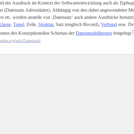
rd der Ausdruck im Kontext der Softwareentwicklung auch als
Typbegr
t (Datensatz Adressdaten). Abhängig von den dabei angewendeten M
 etc. werden anstelle von ‚Datensatz‘ auch andere Ausdrücke benutzt,
Klasse
,
Tupel
, Zeile,
Struktur
, Satz (englisch Record),
Verbund
usw. Der
[
hmen des Konzeptionellen Schemas der
Datenmodellierung
festgelegt.
ipedia.org/wiki/Datensatz