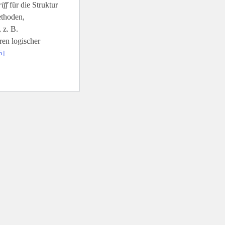
iff
für die Struktur
ethoden,
 z. B.
en logischer
5]