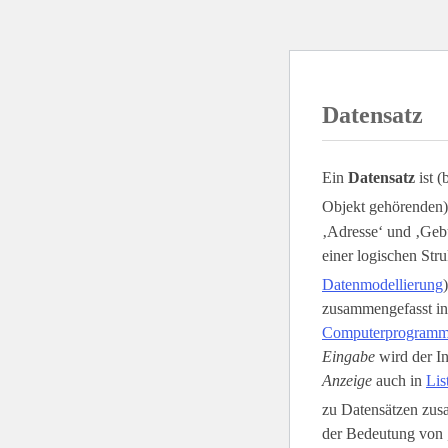
Datensatz
Ein
Datensatz
ist (
Objekt gehörenden)
‚Adresse‘ und ‚Gebu
einer logischen Stru
Datenmodellierung
zusammengefasst i
Computerprogram
Eingabe
wird der In
Anzeige
auch in
Lis
zu Datensätzen zusa
der Bedeutung von 