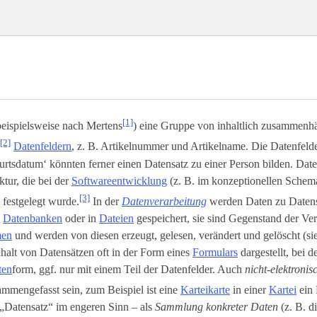
[1]
beispielsweise nach Mertens
) eine Gruppe von inhaltlich zusammenh
[2]
Datenfeldern
, z. B. Artikelnummer und Artikelname. Die Datenfeld
rtsdatum‘ könnten ferner einen Datensatz zu einer Person bilden. Dat
ktur, die bei der
Softwareentwicklung
(z. B. im konzeptionellen Schem
[3]
) festgelegt wurde.
In der
Datenverarbeitung
werden Daten zu Daten
n
Datenbanken
oder in
Dateien
gespeichert, sie sind Gegenstand der Ve
men
und werden von diesen erzeugt, gelesen, verändert und gelöscht (s
halt von Datensätzen oft in der Form eines
Formulars
dargestellt, bei d
ten
­form, ggf. nur mit einem Teil der Datenfelder. Auch
nicht-elektroni
mmengefasst sein, zum Beispiel ist eine
Karteikarte
in einer
Kartei
ein 
„Datensatz“ im engeren Sinn – als
Sammlung konkreter Daten
(z. B. d