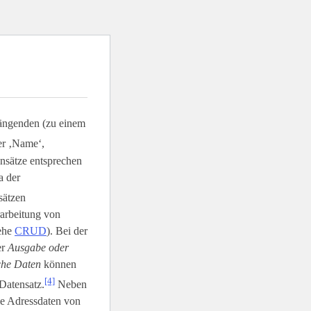
ängenden (zu einem
er ‚Name‘,
ensätze entsprechen
a der
sätzen
rarbeitung von
iehe
CRUD
). Bei der
er
Ausgabe oder
sche Daten
können
[4]
Datensatz.
Neben
ie Adressdaten von