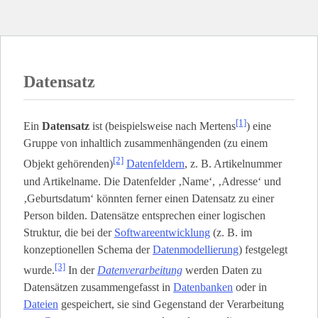
Datensatz
[1]
Ein
Datensatz
ist (beispielsweise nach Mertens
) eine
Gruppe von inhaltlich zusammenhängenden (zu einem
[2]
Objekt gehörenden)
Datenfeldern
, z. B. Artikelnummer
und Artikelname. Die Datenfelder ‚Name‘, ‚Adresse‘ und
‚Geburtsdatum‘ könnten ferner einen Datensatz zu einer
Person bilden. Datensätze entsprechen einer logischen
Struktur, die bei der
Softwareentwicklung
(z. B. im
konzeptionellen Schema der
Datenmodellierung
) festgelegt
[3]
wurde.
In der
Datenverarbeitung
werden Daten zu
Datensätzen zusammengefasst in
Datenbanken
oder in
Dateien
gespeichert, sie sind Gegenstand der Verarbeitung