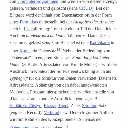
von
Computerprogrammen
und werden von diesen erzeugt,
gelesen, verändert und gelöscht (siehe
CRUD
). Bei der
Eingabe
wird der Inhalt von Datensätzen oft in der Form
eines
Formulars
dargestellt, bei der
Ausgabe oder Anzeige
auch in
Listen
­form, ggf. nur mit einem Teil der Datenfelder.
Auch
nicht-elektronische Daten
können zu Datensätzen
zusammengefasst sein, zum Beispiel ist eine
Karteikarte
in
[4]
einer
Kartei
ein Datensatz.
Neben der Bedeutung von
„Datensatz“ im engeren Sinn – als
Sammlung konkreter
Daten
(z. B. die Adressdaten von Kunde Müller) – wird der
Ausdruck im Kontext der Softwareentwicklung auch als
Typbegriff
für die Struktur von Daten verwendet (Datensatz
Adressdaten). Abhängig von den dabei angewendeten
Methoden, Programmiersprachen etc. werden anstelle von
‚Datensatz‘ auch andere Ausdrücke benutzt, z. B.
Entität/Entitätstyp
,
Klasse
,
Tupel
, Zeile,
Struktur
, Satz
(englisch Record),
Verbund
usw. Deren logischer Aufbau
wird im Rahmen des Konzeptionellen Schemas der
[5]
Datenmodellierung
festgelegt.