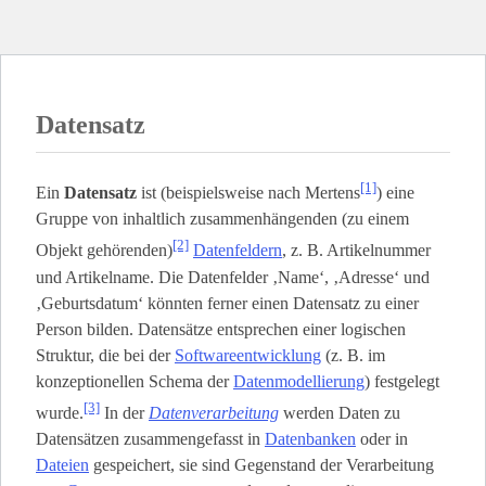
Datensatz
[1]
Ein
Datensatz
ist (beispielsweise nach Mertens
) eine
Gruppe von inhaltlich zusammenhängenden (zu einem
[2]
Objekt gehörenden)
Datenfeldern
, z. B. Artikelnummer
und Artikelname. Die Datenfelder ‚Name‘, ‚Adresse‘ und
‚Geburtsdatum‘ könnten ferner einen Datensatz zu einer
Person bilden. Datensätze entsprechen einer logischen
Struktur, die bei der
Softwareentwicklung
(z. B. im
konzeptionellen Schema der
Datenmodellierung
) festgelegt
[3]
wurde.
In der
Datenverarbeitung
werden Daten zu
Datensätzen zusammengefasst in
Datenbanken
oder in
Dateien
gespeichert, sie sind Gegenstand der Verarbeitung