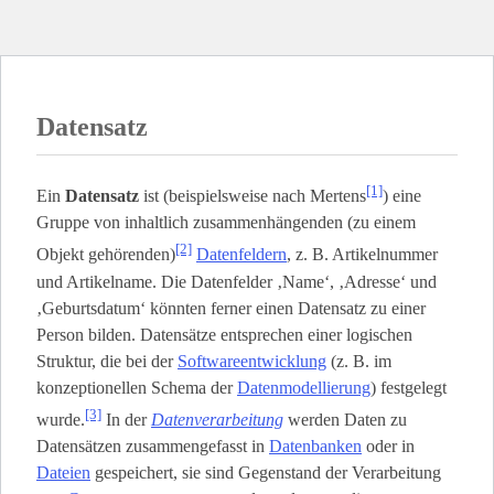
Datensatz
[1]
Ein
Datensatz
ist (beispielsweise nach Mertens
) eine
Gruppe von inhaltlich zusammenhängenden (zu einem
[2]
Objekt gehörenden)
Datenfeldern
, z. B. Artikelnummer
und Artikelname. Die Datenfelder ‚Name‘, ‚Adresse‘ und
‚Geburtsdatum‘ könnten ferner einen Datensatz zu einer
Person bilden. Datensätze entsprechen einer logischen
Struktur, die bei der
Softwareentwicklung
(z. B. im
konzeptionellen Schema der
Datenmodellierung
) festgelegt
[3]
wurde.
In der
Datenverarbeitung
werden Daten zu
Datensätzen zusammengefasst in
Datenbanken
oder in
Dateien
gespeichert, sie sind Gegenstand der Verarbeitung