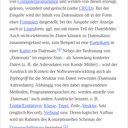
von
Computerprogrammen
und werden von diesen erzeugt,
gelesen, verändert und gelöscht (siehe
CRUD
). Bei der
Eingabe
wird der Inhalt von Datensätzen oft in der Form
eines
Formulars
dargestellt, bei der
Ausgabe oder Anzeige
auch in
Listen
­form, ggf. nur mit einem Teil der Datenfelder.
Auch
nicht-elektronische Daten
können zu Datensätzen
zusammengefasst sein, zum Beispiel ist eine
Karteikarte
in
[4]
einer
Kartei
ein Datensatz.
Neben der Bedeutung von
„Datensatz“ im engeren Sinn – als
Sammlung konkreter
Daten
(z. B. die Adressdaten von Kunde Müller) – wird der
Ausdruck im Kontext der Softwareentwicklung auch als
Typbegriff
für die Struktur von Daten verwendet (Datensatz
Adressdaten). Abhängig von den dabei angewendeten
Methoden, Programmiersprachen etc. werden anstelle von
‚Datensatz‘ auch andere Ausdrücke benutzt, z. B.
Entität/Entitätstyp
,
Klasse
,
Tupel
, Zeile,
Struktur
, Satz
(englisch Record),
Verbund
usw. Deren logischer Aufbau
wird im Rahmen des Konzeptionellen Schemas der
[5]
Datenmodellierung
festgelegt.