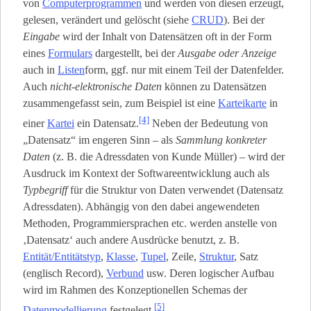
von
Computerprogrammen
und werden von diesen erzeugt,
gelesen, verändert und gelöscht (siehe
CRUD
). Bei der
Eingabe
wird der Inhalt von Datensätzen oft in der Form
eines
Formulars
dargestellt, bei der
Ausgabe oder Anzeige
auch in
Listen
­form, ggf. nur mit einem Teil der Datenfelder.
Auch
nicht-elektronische Daten
können zu Datensätzen
zusammengefasst sein, zum Beispiel ist eine
Karteikarte
in
[4]
einer
Kartei
ein Datensatz.
Neben der Bedeutung von
„Datensatz“ im engeren Sinn – als
Sammlung konkreter
Daten
(z. B. die Adressdaten von Kunde Müller) – wird der
Ausdruck im Kontext der Softwareentwicklung auch als
Typbegriff
für die Struktur von Daten verwendet (Datensatz
Adressdaten). Abhängig von den dabei angewendeten
Methoden, Programmiersprachen etc. werden anstelle von
‚Datensatz‘ auch andere Ausdrücke benutzt, z. B.
Entität/Entitätstyp
,
Klasse
,
Tupel
, Zeile,
Struktur
, Satz
(englisch Record),
Verbund
usw. Deren logischer Aufbau
wird im Rahmen des Konzeptionellen Schemas der
[5]
Datenmodellierung
festgelegt.