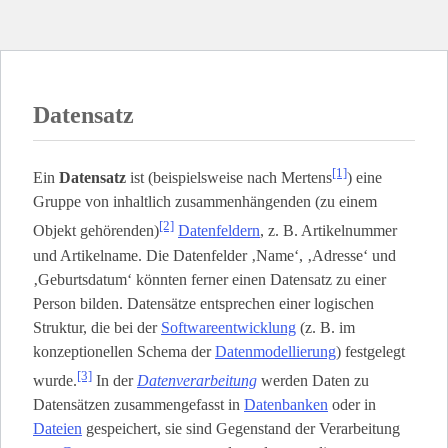
Datensatz
[1]
Ein
Datensatz
ist (beispielsweise nach Mertens
) eine
Gruppe von inhaltlich zusammenhängenden (zu einem
[2]
Objekt gehörenden)
Datenfeldern
, z. B. Artikelnummer
und Artikelname. Die Datenfelder ‚Name‘, ‚Adresse‘ und
‚Geburtsdatum‘ könnten ferner einen Datensatz zu einer
Person bilden. Datensätze entsprechen einer logischen
Struktur, die bei der
Softwareentwicklung
(z. B. im
konzeptionellen Schema der
Datenmodellierung
) festgelegt
[3]
wurde.
In der
Datenverarbeitung
werden Daten zu
Datensätzen zusammengefasst in
Datenbanken
oder in
Dateien
gespeichert, sie sind Gegenstand der Verarbeitung