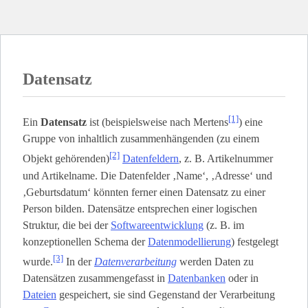
Datensatz
[1]
Ein
Datensatz
ist (beispielsweise nach Mertens
) eine
Gruppe von inhaltlich zusammenhängenden (zu einem
[2]
Objekt gehörenden)
Datenfeldern
, z. B. Artikelnummer
und Artikelname. Die Datenfelder ‚Name‘, ‚Adresse‘ und
‚Geburtsdatum‘ könnten ferner einen Datensatz zu einer
Person bilden. Datensätze entsprechen einer logischen
Struktur, die bei der
Softwareentwicklung
(z. B. im
konzeptionellen Schema der
Datenmodellierung
) festgelegt
[3]
wurde.
In der
Datenverarbeitung
werden Daten zu
Datensätzen zusammengefasst in
Datenbanken
oder in
Dateien
gespeichert, sie sind Gegenstand der Verarbeitung