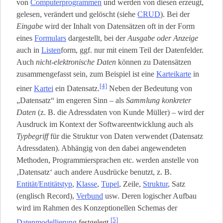
von
Computerprogrammen
und werden von diesen erzeugt,
gelesen, verändert und gelöscht (siehe
CRUD
). Bei der
Eingabe
wird der Inhalt von Datensätzen oft in der Form
eines
Formulars
dargestellt, bei der
Ausgabe oder Anzeige
auch in
Listen
­form, ggf. nur mit einem Teil der Datenfelder.
Auch
nicht-elektronische Daten
können zu Datensätzen
zusammengefasst sein, zum Beispiel ist eine
Karteikarte
in
[4]
einer
Kartei
ein Datensatz.
Neben der Bedeutung von
„Datensatz“ im engeren Sinn – als
Sammlung konkreter
Daten
(z. B. die Adressdaten von Kunde Müller) – wird der
Ausdruck im Kontext der Softwareentwicklung auch als
Typbegriff
für die Struktur von Daten verwendet (Datensatz
Adressdaten). Abhängig von den dabei angewendeten
Methoden, Programmiersprachen etc. werden anstelle von
‚Datensatz‘ auch andere Ausdrücke benutzt, z. B.
Entität/Entitätstyp
,
Klasse
,
Tupel
, Zeile,
Struktur
, Satz
(englisch Record),
Verbund
usw. Deren logischer Aufbau
wird im Rahmen des Konzeptionellen Schemas der
[5]
Datenmodellierung
festgelegt.