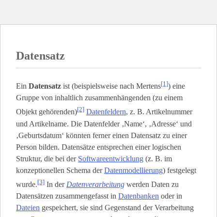
Datensatz
[1]
Ein
Datensatz
ist (beispielsweise nach Mertens
) eine
Gruppe von inhaltlich zusammenhängenden (zu einem
[2]
Objekt gehörenden)
Datenfeldern
, z. B. Artikelnummer
und Artikelname. Die Datenfelder ‚Name‘, ‚Adresse‘ und
‚Geburtsdatum‘ könnten ferner einen Datensatz zu einer
Person bilden. Datensätze entsprechen einer logischen
Struktur, die bei der
Softwareentwicklung
(z. B. im
konzeptionellen Schema der
Datenmodellierung
) festgelegt
[3]
wurde.
In der
Datenverarbeitung
werden Daten zu
Datensätzen zusammengefasst in
Datenbanken
oder in
Dateien
gespeichert, sie sind Gegenstand der Verarbeitung