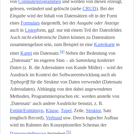
von
Computerprogrammen
und werden von diesen erzeugt,
gelesen, verändert und gelöscht (siehe
CRUD
). Bei der
Eingabe
wird der Inhalt von Datensätzen oft in der Form
eines
Formulars
dargestellt, bei der
Ausgabe oder Anzeige
auch in
Listen
­form, ggf. nur mit einem Teil der Datenfelder.
Auch
nicht-elektronische Daten
können zu Datensätzen
zusammengefasst sein, zum Beispiel ist eine
Karteikarte
in
[4]
einer
Kartei
ein Datensatz.
Neben der Bedeutung von
„Datensatz“ im engeren Sinn – als
Sammlung konkreter
Daten
(z. B. die Adressdaten von Kunde Müller) – wird der
Ausdruck im Kontext der Softwareentwicklung auch als
Typbegriff
für die Struktur von Daten verwendet (Datensatz
Adressdaten). Abhängig von den dabei angewendeten
Methoden, Programmiersprachen etc. werden anstelle von
‚Datensatz‘ auch andere Ausdrücke benutzt, z. B.
Entität/Entitätstyp
,
Klasse
,
Tupel
, Zeile,
Struktur
, Satz
(englisch Record),
Verbund
usw. Deren logischer Aufbau
wird im Rahmen des Konzeptionellen Schemas der
[5]
Datenmodellierung
festgelegt.