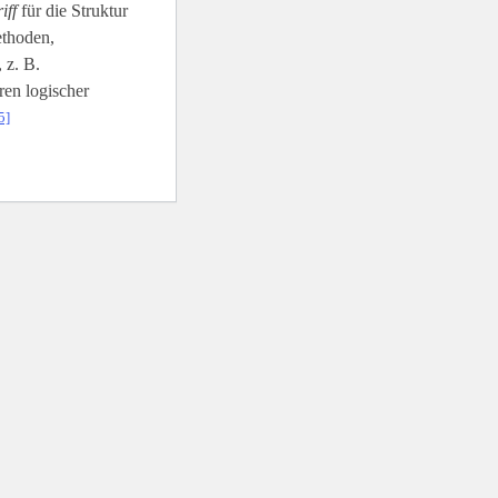
iff
für die Struktur
ethoden,
 z. B.
en logischer
5]