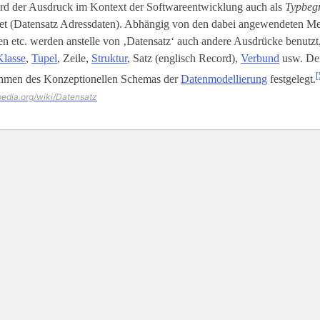
rd der Ausdruck im Kontext der Softwareentwicklung auch als
Typbegr
t (Datensatz Adressdaten). Abhängig von den dabei angewendeten M
 etc. werden anstelle von ‚Datensatz‘ auch andere Ausdrücke benutzt,
Klasse
,
Tupel
, Zeile,
Struktur
, Satz (englisch Record),
Verbund
usw. Der
[
hmen des Konzeptionellen Schemas der
Datenmodellierung
festgelegt.
ipedia.org/wiki/Datensatz