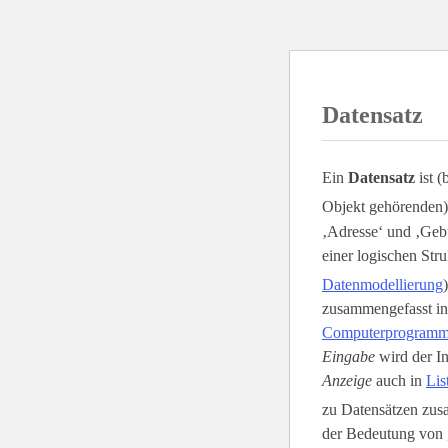
Datensatz
Ein
Datensatz
ist (
Objekt gehörenden)
‚Adresse‘ und ‚Gebu
einer logischen Stru
Datenmodellierung
zusammengefasst i
Computerprogram
Eingabe
wird der In
Anzeige
auch in
Lis
zu Datensätzen zusa
der Bedeutung von 