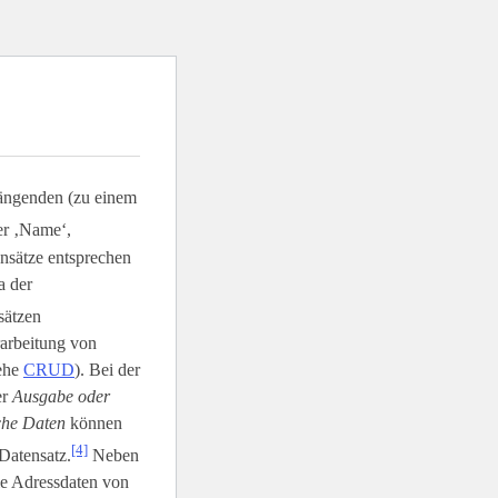
ängenden (zu einem
er ‚Name‘,
ensätze entsprechen
a der
sätzen
rarbeitung von
iehe
CRUD
). Bei der
er
Ausgabe oder
sche Daten
können
[4]
Datensatz.
Neben
ie Adressdaten von