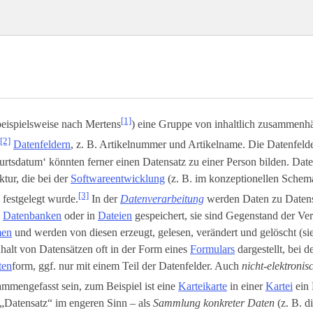
[1]
beispielsweise nach Mertens
) eine Gruppe von inhaltlich zusammenh
[2]
Datenfeldern
, z. B. Artikelnummer und Artikelname. Die Datenfeld
rtsdatum‘ könnten ferner einen Datensatz zu einer Person bilden. Dat
ktur, die bei der
Softwareentwicklung
(z. B. im konzeptionellen Schem
[3]
) festgelegt wurde.
In der
Datenverarbeitung
werden Daten zu Daten
n
Datenbanken
oder in
Dateien
gespeichert, sie sind Gegenstand der Ve
men
und werden von diesen erzeugt, gelesen, verändert und gelöscht (s
halt von Datensätzen oft in der Form eines
Formulars
dargestellt, bei d
ten
­form, ggf. nur mit einem Teil der Datenfelder. Auch
nicht-elektroni
mmengefasst sein, zum Beispiel ist eine
Karteikarte
in einer
Kartei
ein 
„Datensatz“ im engeren Sinn – als
Sammlung konkreter Daten
(z. B. d