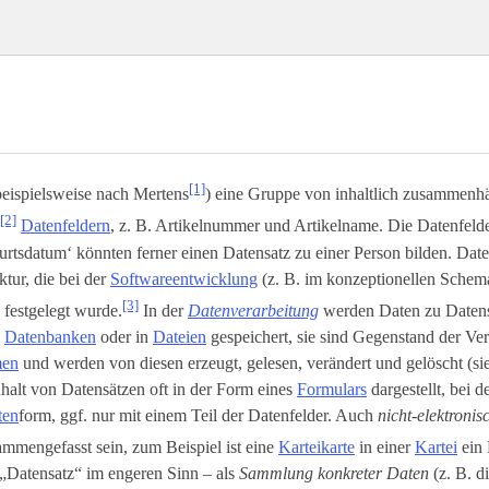
[1]
beispielsweise nach Mertens
) eine Gruppe von inhaltlich zusammenh
[2]
Datenfeldern
, z. B. Artikelnummer und Artikelname. Die Datenfeld
rtsdatum‘ könnten ferner einen Datensatz zu einer Person bilden. Dat
ktur, die bei der
Softwareentwicklung
(z. B. im konzeptionellen Schem
[3]
) festgelegt wurde.
In der
Datenverarbeitung
werden Daten zu Daten
n
Datenbanken
oder in
Dateien
gespeichert, sie sind Gegenstand der Ve
men
und werden von diesen erzeugt, gelesen, verändert und gelöscht (s
halt von Datensätzen oft in der Form eines
Formulars
dargestellt, bei d
ten
­form, ggf. nur mit einem Teil der Datenfelder. Auch
nicht-elektroni
mmengefasst sein, zum Beispiel ist eine
Karteikarte
in einer
Kartei
ein 
„Datensatz“ im engeren Sinn – als
Sammlung konkreter Daten
(z. B. d