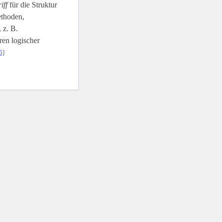
iff
für die Struktur
ethoden,
 z. B.
en logischer
5]