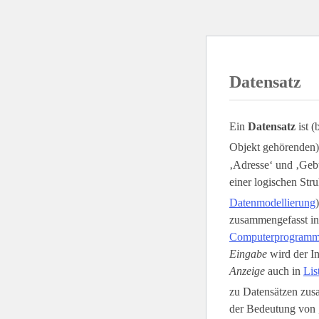
Datensatz
Ein
Datensatz
ist (
Objekt gehörenden)
‚Adresse‘ und ‚Gebu
einer logischen Stru
Datenmodellierung
zusammengefasst i
Computerprogram
Eingabe
wird der In
Anzeige
auch in
Lis
zu Datensätzen zusa
der Bedeutung von 