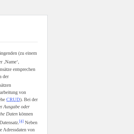
ängenden (zu einem
er ‚Name‘,
ensätze entsprechen
a der
sätzen
rarbeitung von
iehe
CRUD
). Bei der
er
Ausgabe oder
sche Daten
können
[4]
Datensatz.
Neben
ie Adressdaten von