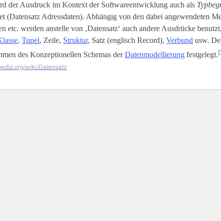
rd der Ausdruck im Kontext der Softwareentwicklung auch als
Typbegr
t (Datensatz Adressdaten). Abhängig von den dabei angewendeten M
 etc. werden anstelle von ‚Datensatz‘ auch andere Ausdrücke benutzt,
Klasse
,
Tupel
, Zeile,
Struktur
, Satz (englisch Record),
Verbund
usw. Der
[
hmen des Konzeptionellen Schemas der
Datenmodellierung
festgelegt.
ipedia.org/wiki/Datensatz