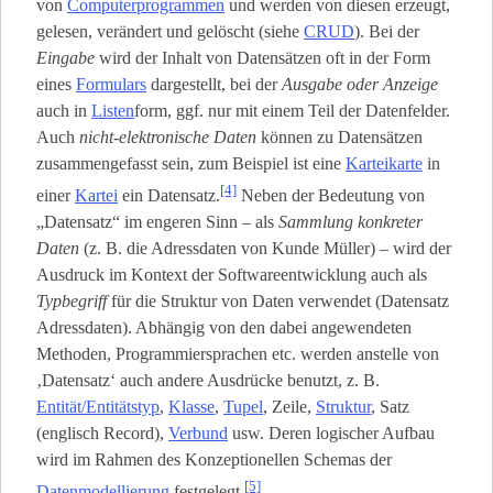
von
Computerprogrammen
und werden von diesen erzeugt,
gelesen, verändert und gelöscht (siehe
CRUD
). Bei der
Eingabe
wird der Inhalt von Datensätzen oft in der Form
eines
Formulars
dargestellt, bei der
Ausgabe oder Anzeige
auch in
Listen
­form, ggf. nur mit einem Teil der Datenfelder.
Auch
nicht-elektronische Daten
können zu Datensätzen
zusammengefasst sein, zum Beispiel ist eine
Karteikarte
in
[4]
einer
Kartei
ein Datensatz.
Neben der Bedeutung von
„Datensatz“ im engeren Sinn – als
Sammlung konkreter
Daten
(z. B. die Adressdaten von Kunde Müller) – wird der
Ausdruck im Kontext der Softwareentwicklung auch als
Typbegriff
für die Struktur von Daten verwendet (Datensatz
Adressdaten). Abhängig von den dabei angewendeten
Methoden, Programmiersprachen etc. werden anstelle von
‚Datensatz‘ auch andere Ausdrücke benutzt, z. B.
Entität/Entitätstyp
,
Klasse
,
Tupel
, Zeile,
Struktur
, Satz
(englisch Record),
Verbund
usw. Deren logischer Aufbau
wird im Rahmen des Konzeptionellen Schemas der
[5]
Datenmodellierung
festgelegt.