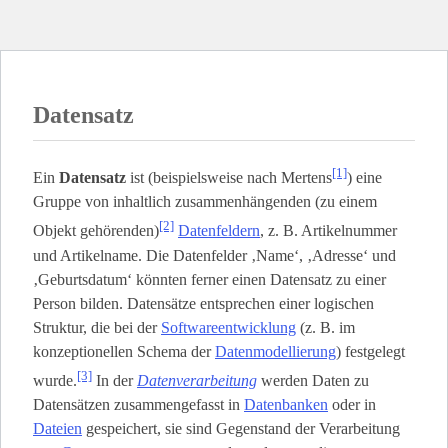
Datensatz
[1]
Ein
Datensatz
ist (beispielsweise nach Mertens
) eine
Gruppe von inhaltlich zusammenhängenden (zu einem
[2]
Objekt gehörenden)
Datenfeldern
, z. B. Artikelnummer
und Artikelname. Die Datenfelder ‚Name‘, ‚Adresse‘ und
‚Geburtsdatum‘ könnten ferner einen Datensatz zu einer
Person bilden. Datensätze entsprechen einer logischen
Struktur, die bei der
Softwareentwicklung
(z. B. im
konzeptionellen Schema der
Datenmodellierung
) festgelegt
[3]
wurde.
In der
Datenverarbeitung
werden Daten zu
Datensätzen zusammengefasst in
Datenbanken
oder in
Dateien
gespeichert, sie sind Gegenstand der Verarbeitung