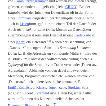
von
Computerprogrammen
und werden von diesen erzeugt,
gelesen, verändert und gelöscht (siehe
CRUD
). Bei der
Eingabe
wird der Inhalt von Datensätzen oft in der Form
eines
Formulars
dargestellt, bei der
Ausgabe oder Anzeige
auch in
Listen
­form, ggf. nur mit einem Teil der Datenfelder.
Auch
nicht-elektronische Daten
können zu Datensätzen
zusammengefasst sein, zum Beispiel ist eine
Karteikarte
in
[4]
einer
Kartei
ein Datensatz.
Neben der Bedeutung von
„Datensatz“ im engeren Sinn – als
Sammlung konkreter
Daten
(z. B. die Adressdaten von Kunde Müller) – wird der
Ausdruck im Kontext der Softwareentwicklung auch als
Typbegriff
für die Struktur von Daten verwendet (Datensatz
Adressdaten). Abhängig von den dabei angewendeten
Methoden, Programmiersprachen etc. werden anstelle von
‚Datensatz‘ auch andere Ausdrücke benutzt, z. B.
Entität/Entitätstyp
,
Klasse
,
Tupel
, Zeile,
Struktur
, Satz
(englisch Record),
Verbund
usw. Deren logischer Aufbau
wird im Rahmen des Konzeptionellen Schemas der
[5]
Datenmodellierung
festgelegt.