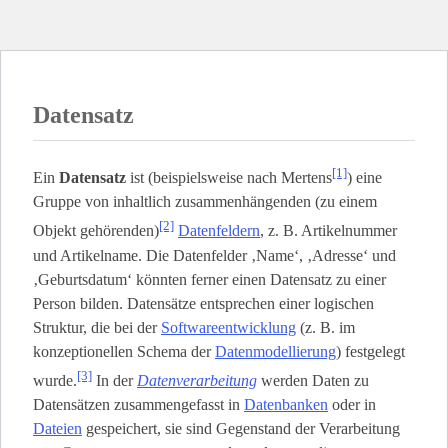
Datensatz
[1]
Ein
Datensatz
ist (beispielsweise nach Mertens
) eine
Gruppe von inhaltlich zusammenhängenden (zu einem
[2]
Objekt gehörenden)
Datenfeldern
, z. B. Artikelnummer
und Artikelname. Die Datenfelder ‚Name‘, ‚Adresse‘ und
‚Geburtsdatum‘ könnten ferner einen Datensatz zu einer
Person bilden. Datensätze entsprechen einer logischen
Struktur, die bei der
Softwareentwicklung
(z. B. im
konzeptionellen Schema der
Datenmodellierung
) festgelegt
[3]
wurde.
In der
Datenverarbeitung
werden Daten zu
Datensätzen zusammengefasst in
Datenbanken
oder in
Dateien
gespeichert, sie sind Gegenstand der Verarbeitung