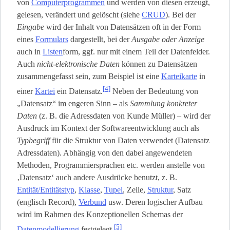
von
Computerprogrammen
und werden von diesen erzeugt,
gelesen, verändert und gelöscht (siehe
CRUD
). Bei der
Eingabe
wird der Inhalt von Datensätzen oft in der Form
eines
Formulars
dargestellt, bei der
Ausgabe oder Anzeige
auch in
Listen
­form, ggf. nur mit einem Teil der Datenfelder.
Auch
nicht-elektronische Daten
können zu Datensätzen
zusammengefasst sein, zum Beispiel ist eine
Karteikarte
in
[4]
einer
Kartei
ein Datensatz.
Neben der Bedeutung von
„Datensatz“ im engeren Sinn – als
Sammlung konkreter
Daten
(z. B. die Adressdaten von Kunde Müller) – wird der
Ausdruck im Kontext der Softwareentwicklung auch als
Typbegriff
für die Struktur von Daten verwendet (Datensatz
Adressdaten). Abhängig von den dabei angewendeten
Methoden, Programmiersprachen etc. werden anstelle von
‚Datensatz‘ auch andere Ausdrücke benutzt, z. B.
Entität/Entitätstyp
,
Klasse
,
Tupel
, Zeile,
Struktur
, Satz
(englisch Record),
Verbund
usw. Deren logischer Aufbau
wird im Rahmen des Konzeptionellen Schemas der
[5]
Datenmodellierung
festgelegt.