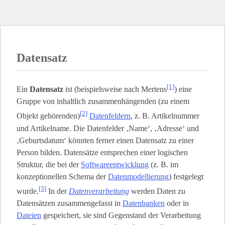
Datensatz
[1]
Ein
Datensatz
ist (beispielsweise nach Mertens
) eine
Gruppe von inhaltlich zusammenhängenden (zu einem
[2]
Objekt gehörenden)
Datenfeldern
, z. B. Artikelnummer
und Artikelname. Die Datenfelder ‚Name‘, ‚Adresse‘ und
‚Geburtsdatum‘ könnten ferner einen Datensatz zu einer
Person bilden. Datensätze entsprechen einer logischen
Struktur, die bei der
Softwareentwicklung
(z. B. im
konzeptionellen Schema der
Datenmodellierung
) festgelegt
[3]
wurde.
In der
Datenverarbeitung
werden Daten zu
Datensätzen zusammengefasst in
Datenbanken
oder in
Dateien
gespeichert, sie sind Gegenstand der Verarbeitung