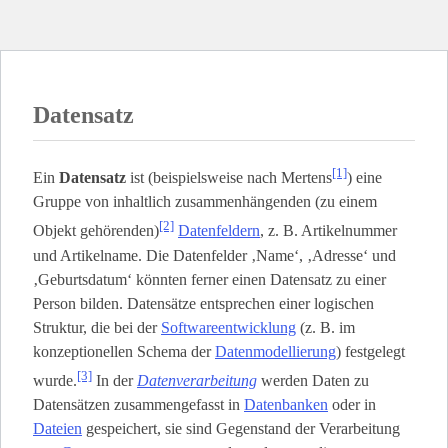
Datensatz
[1]
Ein
Datensatz
ist (beispielsweise nach Mertens
) eine
Gruppe von inhaltlich zusammenhängenden (zu einem
[2]
Objekt gehörenden)
Datenfeldern
, z. B. Artikelnummer
und Artikelname. Die Datenfelder ‚Name‘, ‚Adresse‘ und
‚Geburtsdatum‘ könnten ferner einen Datensatz zu einer
Person bilden. Datensätze entsprechen einer logischen
Struktur, die bei der
Softwareentwicklung
(z. B. im
konzeptionellen Schema der
Datenmodellierung
) festgelegt
[3]
wurde.
In der
Datenverarbeitung
werden Daten zu
Datensätzen zusammengefasst in
Datenbanken
oder in
Dateien
gespeichert, sie sind Gegenstand der Verarbeitung