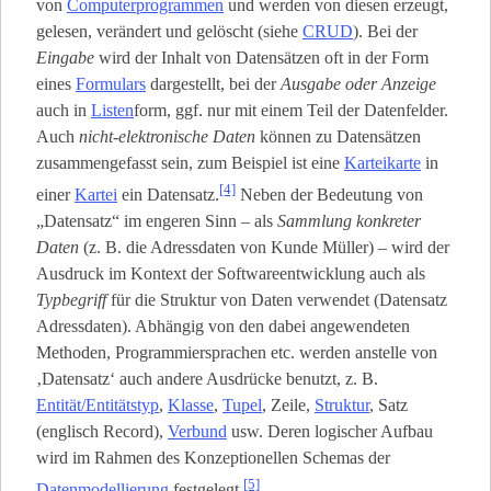
von
Computerprogrammen
und werden von diesen erzeugt,
gelesen, verändert und gelöscht (siehe
CRUD
). Bei der
Eingabe
wird der Inhalt von Datensätzen oft in der Form
eines
Formulars
dargestellt, bei der
Ausgabe oder Anzeige
auch in
Listen
­form, ggf. nur mit einem Teil der Datenfelder.
Auch
nicht-elektronische Daten
können zu Datensätzen
zusammengefasst sein, zum Beispiel ist eine
Karteikarte
in
[4]
einer
Kartei
ein Datensatz.
Neben der Bedeutung von
„Datensatz“ im engeren Sinn – als
Sammlung konkreter
Daten
(z. B. die Adressdaten von Kunde Müller) – wird der
Ausdruck im Kontext der Softwareentwicklung auch als
Typbegriff
für die Struktur von Daten verwendet (Datensatz
Adressdaten). Abhängig von den dabei angewendeten
Methoden, Programmiersprachen etc. werden anstelle von
‚Datensatz‘ auch andere Ausdrücke benutzt, z. B.
Entität/Entitätstyp
,
Klasse
,
Tupel
, Zeile,
Struktur
, Satz
(englisch Record),
Verbund
usw. Deren logischer Aufbau
wird im Rahmen des Konzeptionellen Schemas der
[5]
Datenmodellierung
festgelegt.