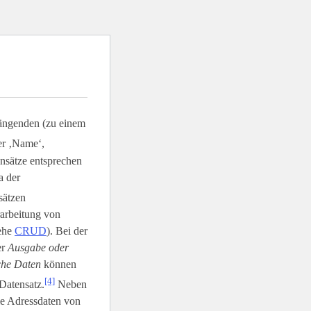
ängenden (zu einem
er ‚Name‘,
ensätze entsprechen
a der
sätzen
rarbeitung von
iehe
CRUD
). Bei der
er
Ausgabe oder
sche Daten
können
[4]
Datensatz.
Neben
ie Adressdaten von