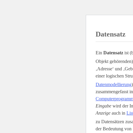
Datensatz
Ein
Datensatz
ist (
Objekt gehörenden)
‚Adresse‘ und ‚Gebu
einer logischen Stru
Datenmodellierung
zusammengefasst i
Computerprogram
Eingabe
wird der In
Anzeige
auch in
Lis
zu Datensätzen zusa
der Bedeutung von 