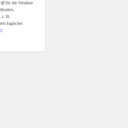
iff
für die Struktur
ethoden,
 z. B.
en logischer
5]