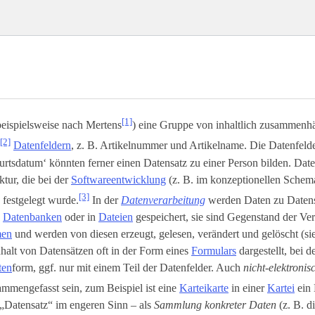
[1]
beispielsweise nach Mertens
) eine Gruppe von inhaltlich zusammenh
[2]
Datenfeldern
, z. B. Artikelnummer und Artikelname. Die Datenfeld
rtsdatum‘ könnten ferner einen Datensatz zu einer Person bilden. Dat
ktur, die bei der
Softwareentwicklung
(z. B. im konzeptionellen Schem
[3]
) festgelegt wurde.
In der
Datenverarbeitung
werden Daten zu Daten
n
Datenbanken
oder in
Dateien
gespeichert, sie sind Gegenstand der Ve
men
und werden von diesen erzeugt, gelesen, verändert und gelöscht (s
halt von Datensätzen oft in der Form eines
Formulars
dargestellt, bei d
ten
­form, ggf. nur mit einem Teil der Datenfelder. Auch
nicht-elektroni
mmengefasst sein, zum Beispiel ist eine
Karteikarte
in einer
Kartei
ein 
„Datensatz“ im engeren Sinn – als
Sammlung konkreter Daten
(z. B. d