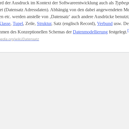
rd der Ausdruck im Kontext der Softwareentwicklung auch als
Typbegr
t (Datensatz Adressdaten). Abhängig von den dabei angewendeten M
 etc. werden anstelle von ‚Datensatz‘ auch andere Ausdrücke benutzt,
Klasse
,
Tupel
, Zeile,
Struktur
, Satz (englisch Record),
Verbund
usw. Der
[
hmen des Konzeptionellen Schemas der
Datenmodellierung
festgelegt.
ipedia.org/wiki/Datensatz