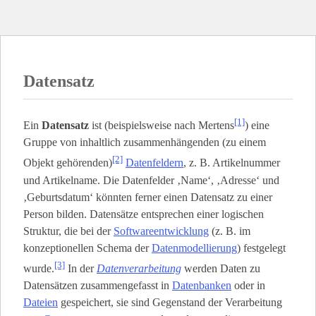
Datensatz
[1]
Ein
Datensatz
ist (beispielsweise nach Mertens
) eine
Gruppe von inhaltlich zusammenhängenden (zu einem
[2]
Objekt gehörenden)
Datenfeldern
, z. B. Artikelnummer
und Artikelname. Die Datenfelder ‚Name‘, ‚Adresse‘ und
‚Geburtsdatum‘ könnten ferner einen Datensatz zu einer
Person bilden. Datensätze entsprechen einer logischen
Struktur, die bei der
Softwareentwicklung
(z. B. im
konzeptionellen Schema der
Datenmodellierung
) festgelegt
[3]
wurde.
In der
Datenverarbeitung
werden Daten zu
Datensätzen zusammengefasst in
Datenbanken
oder in
Dateien
gespeichert, sie sind Gegenstand der Verarbeitung