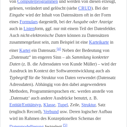
von
Computerprogrammen
und werden von diesen erzeugt,
gelesen, verändert und gelöscht (siehe
CRUD
). Bei der
Eingabe
wird der Inhalt von Datensätzen oft in der Form
eines
Formulars
dargestellt, bei der
Ausgabe oder Anzeige
auch in
Listen
­form, ggf. nur mit einem Teil der Datenfelder.
Auch
nicht-elektronische Daten
können zu Datensätzen
zusammengefasst sein, zum Beispiel ist eine
Karteikarte
in
[4]
einer
Kartei
ein Datensatz.
Neben der Bedeutung von
„Datensatz“ im engeren Sinn – als
Sammlung konkreter
Daten
(z. B. die Adressdaten von Kunde Müller) – wird der
Ausdruck im Kontext der Softwareentwicklung auch als
Typbegriff
für die Struktur von Daten verwendet (Datensatz
Adressdaten). Abhängig von den dabei angewendeten
Methoden, Programmiersprachen etc. werden anstelle von
‚Datensatz‘ auch andere Ausdrücke benutzt, z. B.
Entität/Entitätstyp
,
Klasse
,
Tupel
, Zeile,
Struktur
, Satz
(englisch Record),
Verbund
usw. Deren logischer Aufbau
wird im Rahmen des Konzeptionellen Schemas der
[5]
Datenmodellierung
festgelegt.