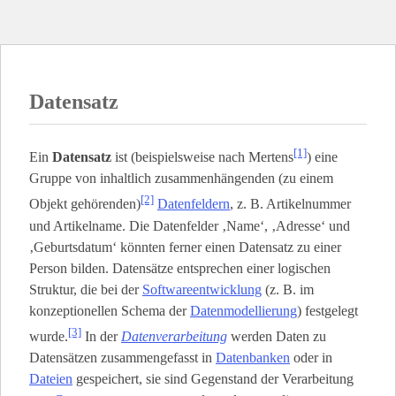
Datensatz
[1]
Ein
Datensatz
ist (beispielsweise nach Mertens
) eine
Gruppe von inhaltlich zusammenhängenden (zu einem
[2]
Objekt gehörenden)
Datenfeldern
, z. B. Artikelnummer
und Artikelname. Die Datenfelder ‚Name‘, ‚Adresse‘ und
‚Geburtsdatum‘ könnten ferner einen Datensatz zu einer
Person bilden. Datensätze entsprechen einer logischen
Struktur, die bei der
Softwareentwicklung
(z. B. im
konzeptionellen Schema der
Datenmodellierung
) festgelegt
[3]
wurde.
In der
Datenverarbeitung
werden Daten zu
Datensätzen zusammengefasst in
Datenbanken
oder in
Dateien
gespeichert, sie sind Gegenstand der Verarbeitung