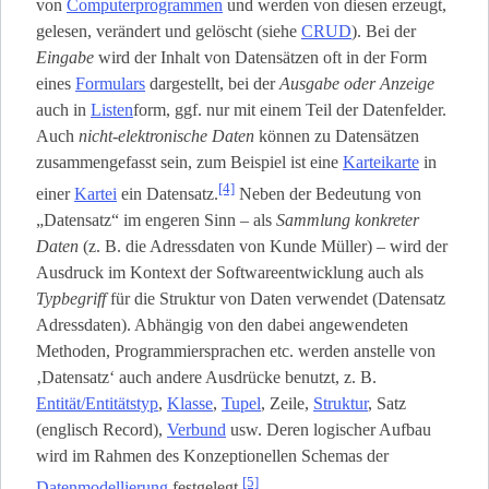
von
Computerprogrammen
und werden von diesen erzeugt,
gelesen, verändert und gelöscht (siehe
CRUD
). Bei der
Eingabe
wird der Inhalt von Datensätzen oft in der Form
eines
Formulars
dargestellt, bei der
Ausgabe oder Anzeige
auch in
Listen
­form, ggf. nur mit einem Teil der Datenfelder.
Auch
nicht-elektronische Daten
können zu Datensätzen
zusammengefasst sein, zum Beispiel ist eine
Karteikarte
in
[4]
einer
Kartei
ein Datensatz.
Neben der Bedeutung von
„Datensatz“ im engeren Sinn – als
Sammlung konkreter
Daten
(z. B. die Adressdaten von Kunde Müller) – wird der
Ausdruck im Kontext der Softwareentwicklung auch als
Typbegriff
für die Struktur von Daten verwendet (Datensatz
Adressdaten). Abhängig von den dabei angewendeten
Methoden, Programmiersprachen etc. werden anstelle von
‚Datensatz‘ auch andere Ausdrücke benutzt, z. B.
Entität/Entitätstyp
,
Klasse
,
Tupel
, Zeile,
Struktur
, Satz
(englisch Record),
Verbund
usw. Deren logischer Aufbau
wird im Rahmen des Konzeptionellen Schemas der
[5]
Datenmodellierung
festgelegt.