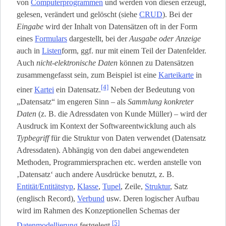
von
Computerprogrammen
und werden von diesen erzeugt,
gelesen, verändert und gelöscht (siehe
CRUD
). Bei der
Eingabe
wird der Inhalt von Datensätzen oft in der Form
eines
Formulars
dargestellt, bei der
Ausgabe oder Anzeige
auch in
Listen
­form, ggf. nur mit einem Teil der Datenfelder.
Auch
nicht-elektronische Daten
können zu Datensätzen
zusammengefasst sein, zum Beispiel ist eine
Karteikarte
in
[4]
einer
Kartei
ein Datensatz.
Neben der Bedeutung von
„Datensatz“ im engeren Sinn – als
Sammlung konkreter
Daten
(z. B. die Adressdaten von Kunde Müller) – wird der
Ausdruck im Kontext der Softwareentwicklung auch als
Typbegriff
für die Struktur von Daten verwendet (Datensatz
Adressdaten). Abhängig von den dabei angewendeten
Methoden, Programmiersprachen etc. werden anstelle von
‚Datensatz‘ auch andere Ausdrücke benutzt, z. B.
Entität/Entitätstyp
,
Klasse
,
Tupel
, Zeile,
Struktur
, Satz
(englisch Record),
Verbund
usw. Deren logischer Aufbau
wird im Rahmen des Konzeptionellen Schemas der
[5]
Datenmodellierung
festgelegt.