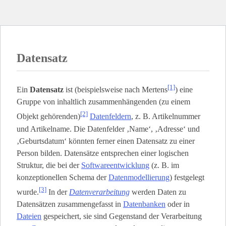
Datensatz
[1]
Ein
Datensatz
ist (beispielsweise nach Mertens
) eine
Gruppe von inhaltlich zusammenhängenden (zu einem
[2]
Objekt gehörenden)
Datenfeldern
, z. B. Artikelnummer
und Artikelname. Die Datenfelder ‚Name‘, ‚Adresse‘ und
‚Geburtsdatum‘ könnten ferner einen Datensatz zu einer
Person bilden. Datensätze entsprechen einer logischen
Struktur, die bei der
Softwareentwicklung
(z. B. im
konzeptionellen Schema der
Datenmodellierung
) festgelegt
[3]
wurde.
In der
Datenverarbeitung
werden Daten zu
Datensätzen zusammengefasst in
Datenbanken
oder in
Dateien
gespeichert, sie sind Gegenstand der Verarbeitung