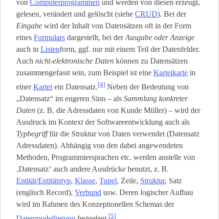
von
Computerprogrammen
und werden von diesen erzeugt,
gelesen, verändert und gelöscht (siehe
CRUD
). Bei der
Eingabe
wird der Inhalt von Datensätzen oft in der Form
eines
Formulars
dargestellt, bei der
Ausgabe oder Anzeige
auch in
Listen
­form, ggf. nur mit einem Teil der Datenfelder.
Auch
nicht-elektronische Daten
können zu Datensätzen
zusammengefasst sein, zum Beispiel ist eine
Karteikarte
in
[4]
einer
Kartei
ein Datensatz.
Neben der Bedeutung von
„Datensatz“ im engeren Sinn – als
Sammlung konkreter
Daten
(z. B. die Adressdaten von Kunde Müller) – wird der
Ausdruck im Kontext der Softwareentwicklung auch als
Typbegriff
für die Struktur von Daten verwendet (Datensatz
Adressdaten). Abhängig von den dabei angewendeten
Methoden, Programmiersprachen etc. werden anstelle von
‚Datensatz‘ auch andere Ausdrücke benutzt, z. B.
Entität/Entitätstyp
,
Klasse
,
Tupel
, Zeile,
Struktur
, Satz
(englisch Record),
Verbund
usw. Deren logischer Aufbau
wird im Rahmen des Konzeptionellen Schemas der
[5]
Datenmodellierung
festgelegt.