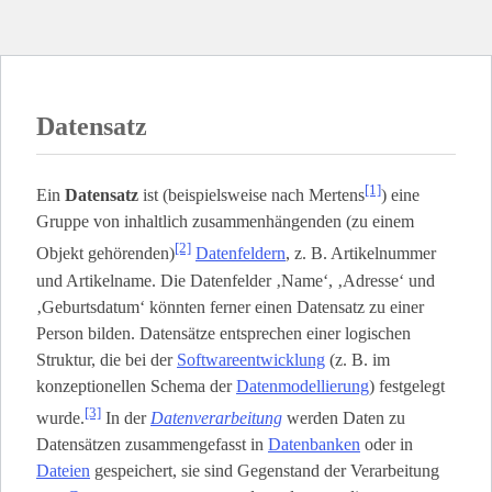
Datensatz
[1]
Ein
Datensatz
ist (beispielsweise nach Mertens
) eine
Gruppe von inhaltlich zusammenhängenden (zu einem
[2]
Objekt gehörenden)
Datenfeldern
, z. B. Artikelnummer
und Artikelname. Die Datenfelder ‚Name‘, ‚Adresse‘ und
‚Geburtsdatum‘ könnten ferner einen Datensatz zu einer
Person bilden. Datensätze entsprechen einer logischen
Struktur, die bei der
Softwareentwicklung
(z. B. im
konzeptionellen Schema der
Datenmodellierung
) festgelegt
[3]
wurde.
In der
Datenverarbeitung
werden Daten zu
Datensätzen zusammengefasst in
Datenbanken
oder in
Dateien
gespeichert, sie sind Gegenstand der Verarbeitung