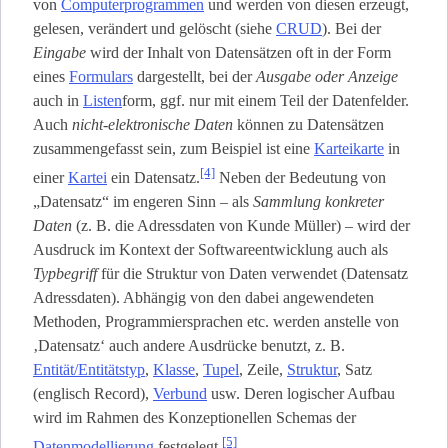
von
Computerprogrammen
und werden von diesen erzeugt,
gelesen, verändert und gelöscht (siehe
CRUD
). Bei der
Eingabe
wird der Inhalt von Datensätzen oft in der Form
eines
Formulars
dargestellt, bei der
Ausgabe oder Anzeige
auch in
Listen
­form, ggf. nur mit einem Teil der Datenfelder.
Auch
nicht-elektronische Daten
können zu Datensätzen
zusammengefasst sein, zum Beispiel ist eine
Karteikarte
in
[4]
einer
Kartei
ein Datensatz.
Neben der Bedeutung von
„Datensatz“ im engeren Sinn – als
Sammlung konkreter
Daten
(z. B. die Adressdaten von Kunde Müller) – wird der
Ausdruck im Kontext der Softwareentwicklung auch als
Typbegriff
für die Struktur von Daten verwendet (Datensatz
Adressdaten). Abhängig von den dabei angewendeten
Methoden, Programmiersprachen etc. werden anstelle von
‚Datensatz‘ auch andere Ausdrücke benutzt, z. B.
Entität/Entitätstyp
,
Klasse
,
Tupel
, Zeile,
Struktur
, Satz
(englisch Record),
Verbund
usw. Deren logischer Aufbau
wird im Rahmen des Konzeptionellen Schemas der
[5]
Datenmodellierung
festgelegt.