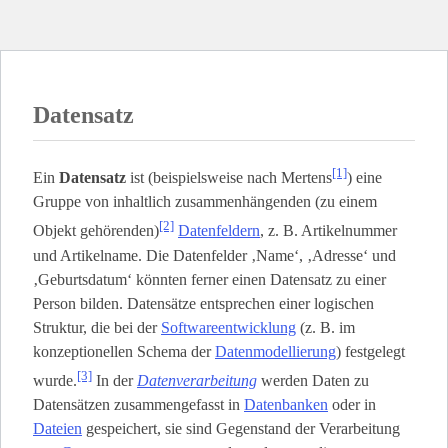
Datensatz
[1]
Ein
Datensatz
ist (beispielsweise nach Mertens
) eine
Gruppe von inhaltlich zusammenhängenden (zu einem
[2]
Objekt gehörenden)
Datenfeldern
, z. B. Artikelnummer
und Artikelname. Die Datenfelder ‚Name‘, ‚Adresse‘ und
‚Geburtsdatum‘ könnten ferner einen Datensatz zu einer
Person bilden. Datensätze entsprechen einer logischen
Struktur, die bei der
Softwareentwicklung
(z. B. im
konzeptionellen Schema der
Datenmodellierung
) festgelegt
[3]
wurde.
In der
Datenverarbeitung
werden Daten zu
Datensätzen zusammengefasst in
Datenbanken
oder in
Dateien
gespeichert, sie sind Gegenstand der Verarbeitung