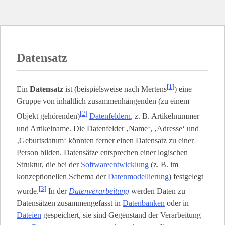
Datensatz
[1]
Ein
Datensatz
ist (beispielsweise nach Mertens
) eine
Gruppe von inhaltlich zusammenhängenden (zu einem
[2]
Objekt gehörenden)
Datenfeldern
, z. B. Artikelnummer
und Artikelname. Die Datenfelder ‚Name‘, ‚Adresse‘ und
‚Geburtsdatum‘ könnten ferner einen Datensatz zu einer
Person bilden. Datensätze entsprechen einer logischen
Struktur, die bei der
Softwareentwicklung
(z. B. im
konzeptionellen Schema der
Datenmodellierung
) festgelegt
[3]
wurde.
In der
Datenverarbeitung
werden Daten zu
Datensätzen zusammengefasst in
Datenbanken
oder in
Dateien
gespeichert, sie sind Gegenstand der Verarbeitung